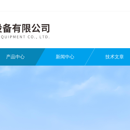
产品中心
新闻中心
技术文章