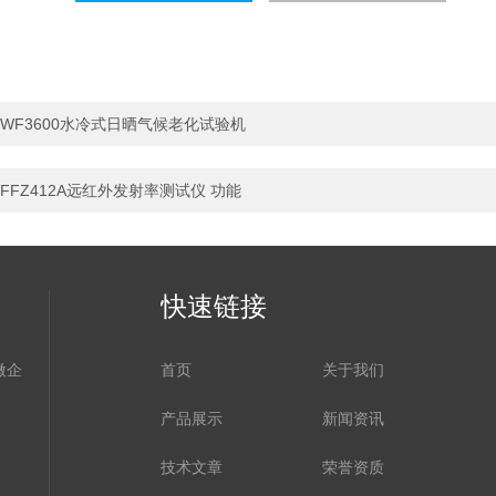
WF3600水冷式日晒气候老化试验机
FFZ412A远红外发射率测试仪 功能
快速链接
微企
首页
关于我们
产品展示
新闻资讯
技术文章
荣誉资质