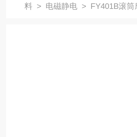
料
>
电磁静电
> FY401B滚