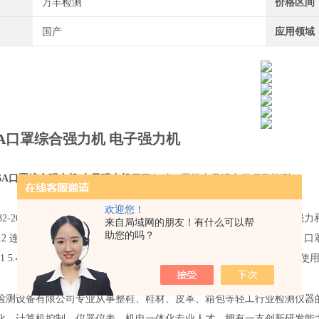
万丰检测
价格区间
国产
应用领域
A
口罩综合强力机 电子强力机
6A
口罩综合强力机 电子强力机
用于各种口罩等产品强力类项目检测。
欢迎您！
082-2009 5.5 断裂强力，5.6 断裂伸长率；GB/T3923.1-1997 织物断裂
来自局域网的朋友！有什么可以帮
助您的吗？
.12 连接和连接部件；GB/T 32610-2016 日常防护型口罩技术规范 ，
2011 5.4.2 口罩带；YY/T 0969-2013 4.4 口罩带；GB 10213-2006 一
。
检测设备有限公司专业从事整鞋、鞋材、皮革、箱包等轻工行业检测仪器
化、计算机控制、仪器仪表、机电一体化专业人才，拥有一支创新研发能力