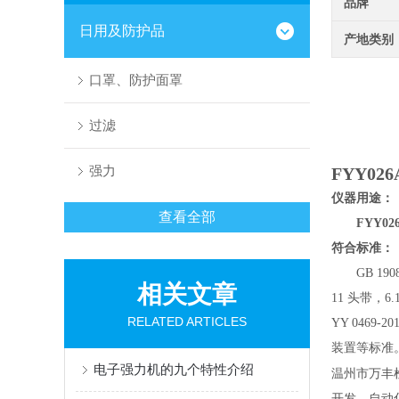
品牌
日用及防护品
产地类别
口罩、防护面罩
过滤
强力
FYY
026
仪器
用途：
查看全部
FYY
02
符合标准：
GB 19
相关文章
11 头带，6
RELATED ARTICLES
YY 0469-
装置等标准
电子强力机的九个特性介绍
温州市万丰
开发、自动