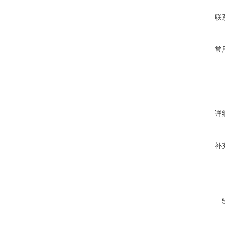
联
常
详
补