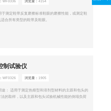
：
WF0336
浏览量：
4154
： 用于测定鞋带反复磨擦标准鞋眼的磨擦性能，或测定鞋
机适合所有类型的鞋带及鞋眼。
温控制试验仪
：
WF0326
浏览量：
1905
仪 用途： 适用于测定热熔型和溶剂型材料的主跟和包头的
方法的取样，以及主跟和包头试验机械性能的倒塌负荷