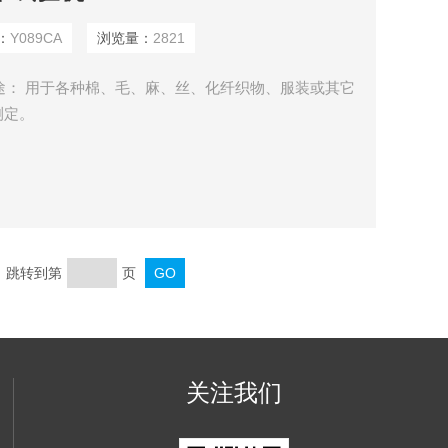
：
Y089CA
浏览量：
2821
用途： 用于各种棉、毛、麻、丝、化纤织物、服装或其它
测定。
页 跳转到第
页
关注我们