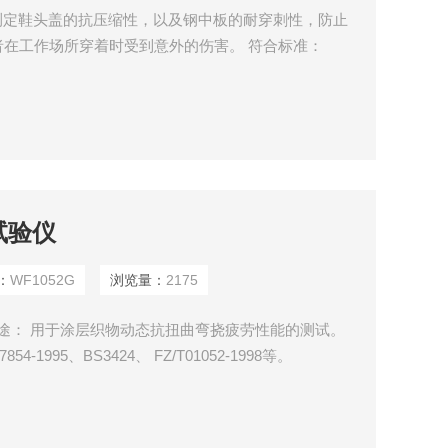
： 测定鞋头盖的抗压缩性，以及钢中板的耐穿刺性，防止
在工作场所穿着时受到意外的伤害。 符合标准：
。
试验仪
：
WF1052G
浏览量：
2175
器用途： 用于涂层织物动态抗扭曲弯挠疲劳性能的测试。
54-1995、BS3424、 FZ/T01052-1998等。